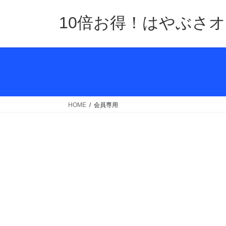
コ
ナ
ン
ビ
10倍お得！はやぶさ
テ
ゲ
ン
ー
ツ
シ
へ
ョ
ス
ン
キ
に
ッ
移
HOME
会員専用
プ
動