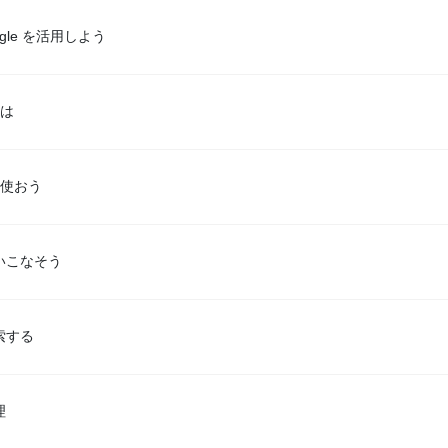
gle を活用しよう
とは
 を使おう
いこなそう
索する
理