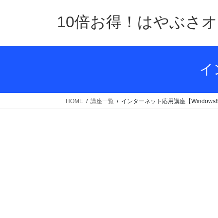
コ
ナ
ン
ビ
10倍お得！はやぶさ
テ
ゲ
ン
ー
ツ
シ
へ
ョ
イ
ス
ン
キ
に
ッ
移
HOME
講座一覧
インターネット応用講座【Windows8
プ
動