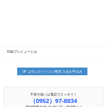
表に罫線をつけよう
4章 表示形式と印刷
表示形式とは
折り返して全体を表示しよう
印刷プレビューとは
はやぶさパソコン教室 入会お申込み
不安や迷いは電話でスッキリ！
（0952）97-8834
受付時間 8:00-21:00 [ 日・祝日除く ]