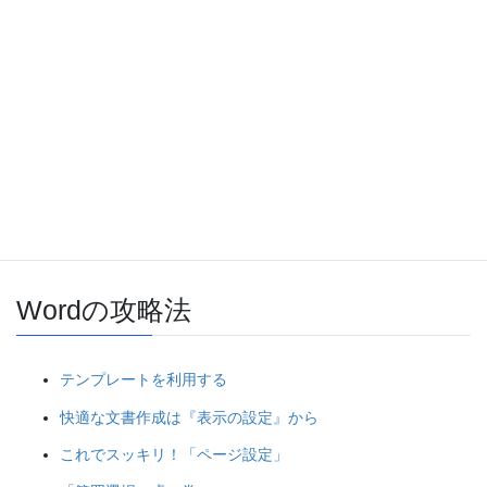
元の状態に戻るには、再度「行／列の切り替え」ボタンをクリッ
クします。
【10倍お得な！はやぶさ在宅パソコン教室 Excel 資格 オンライ
ン】
パソコンの攻略法
Wordの攻略法
テンプレートを利用する
快適な文書作成は『表示の設定』から
これでスッキリ！「ページ設定」